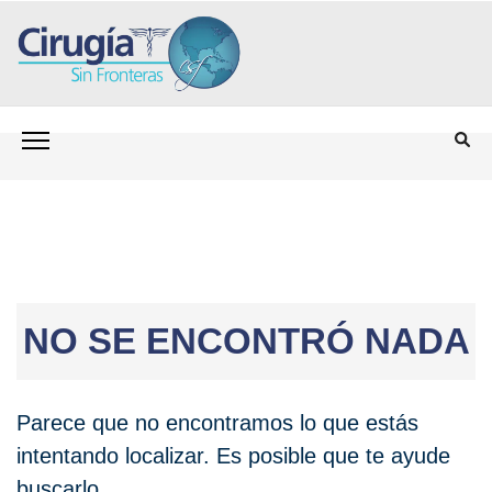
олимп казино
Saltar
CIRUGÍA SIN FRONTERAS CSF
Programa para personas sin seguro médico que
al
necesitan cirugía
contenido
(presiona
la
tecla
Intro)
NO SE ENCONTRÓ NADA
Parece que no encontramos lo que estás
intentando localizar. Es posible que te ayude
buscarlo.