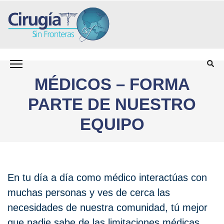
олимп казино
Saltar
CIRUGÍA SIN FRONTERAS CSF
Programa para personas sin seguro médico que
al
necesitan cirugía
contenido
MÉDICOS – FORMA
(presiona
la
PARTE DE NUESTRO
tecla
Intro)
EQUIPO
En tu día a día como médico interactúas con
muchas personas y ves de cerca las
necesidades de nuestra comunidad, tú mejor
que nadie sabe de las limitaciones médicas