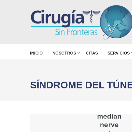
олимп казино
CIRUGÍA SIN FRONTERAS CSF
Programa para personas sin seguro mé
INICIO
NOSOTROS
CITAS
SERVICIOS
Saltar
al
contenido
SÍNDROME DEL TÚN
(presiona
la
tecla
Intro)