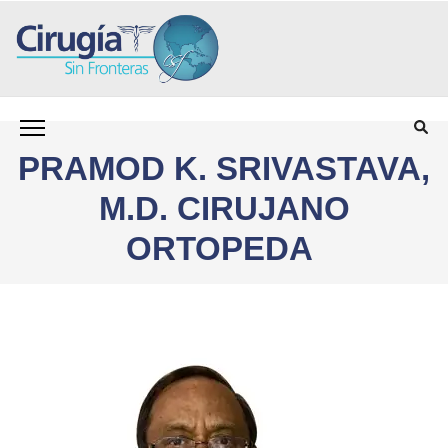
олимп казино
Saltar
CIRUGÍA SIN FRONTERAS CSF
Programa para personas sin seguro médico que
al
necesitan cirugía
contenido
PRAMOD K. SRIVASTAVA,
(presiona
la
M.D. CIRUJANO
tecla
Intro)
ORTOPEDA