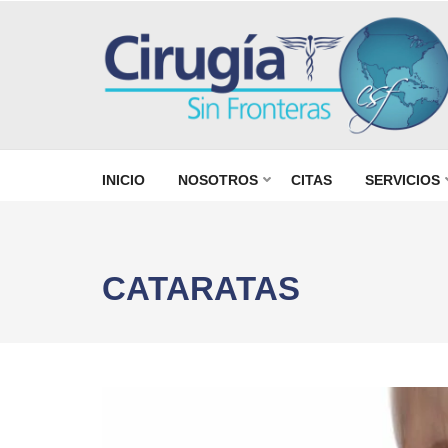
олимп казино
CIRUGÍA SIN FRONTERAS CSF
Programa para personas sin seguro mé
INICIO
NOSOTROS
CITAS
SERVICIOS
Saltar
al
contenido
CATARATAS
(presiona
la
tecla
Intro)