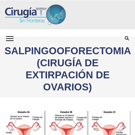
олимп казино
Saltar
CIRUGÍA SIN FRONTERAS CSF
Programa para personas sin seguro médico que
al
necesitan cirugía
contenido
SALPINGOOFORECTOMIA
(presiona
la
(CIRUGÍA DE
tecla
Intro)
EXTIRPACIÓN DE
OVARIOS)